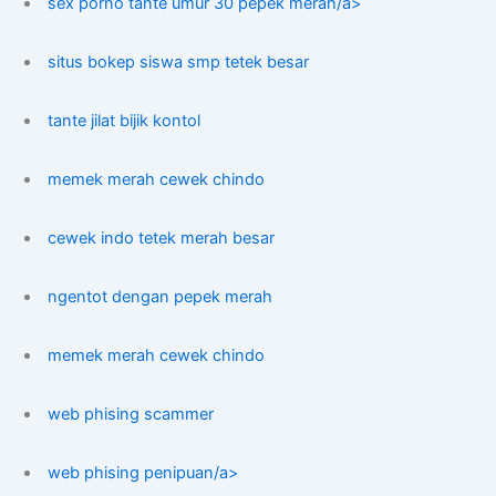
sex porno tante umur 30 pepek merah/a>
situs bokep siswa smp tetek besar
tante jilat bijik kontol
memek merah cewek chindo
cewek indo tetek merah besar
ngentot dengan pepek merah
memek merah cewek chindo
web phising scammer
web phising penipuan/a>