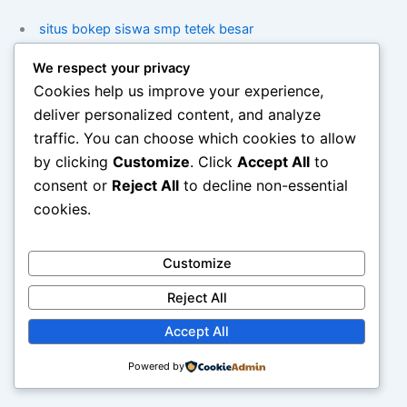
situs bokep siswa smp tetek besar
We respect your privacy
tante jilat bijik kontol
Cookies help us improve your experience,
deliver personalized content, and analyze
memek merah cewek chindo
traffic. You can choose which cookies to allow
by clicking
Customize
. Click
Accept All
to
cewek indo tetek merah besar
consent or
Reject All
to decline non-essential
cookies.
ngentot dengan pepek merah
Customize
web phising
Reject All
web phising
Accept All
web phising scammer
Powered by