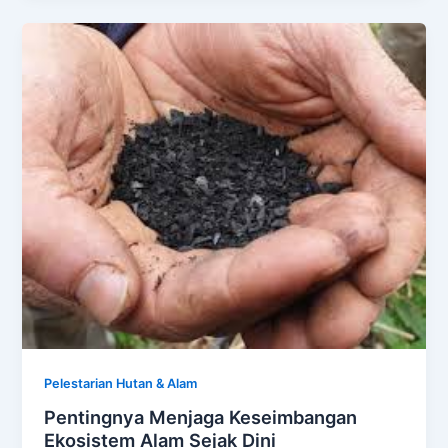
Pelestarian Hutan & Alam
Pentingnya Menjaga Keseimbangan
Ekosistem Alam Sejak Dini