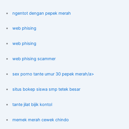
ngentot dengan pepek merah
web phising
web phising
web phising scammer
sex porno tante umur 30 pepek merah/a>
situs bokep siswa smp tetek besar
tante jilat bijik kontol
memek merah cewek chindo