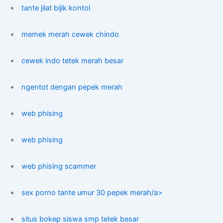
tante jilat bijik kontol
memek merah cewek chindo
cewek indo tetek merah besar
ngentot dengan pepek merah
web phising
web phising
web phising scammer
sex porno tante umur 30 pepek merah/a>
situs bokep siswa smp tetek besar