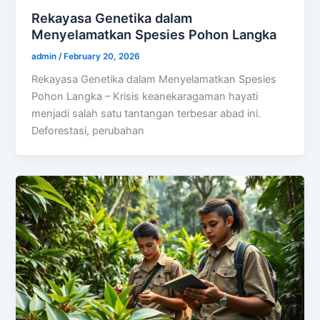
Rekayasa Genetika dalam
Menyelamatkan Spesies Pohon Langka
admin
/
February 20, 2026
Rekayasa Genetika dalam Menyelamatkan Spesies
Pohon Langka – Krisis keanekaragaman hayati
menjadi salah satu tantangan terbesar abad ini.
Deforestasi, perubahan