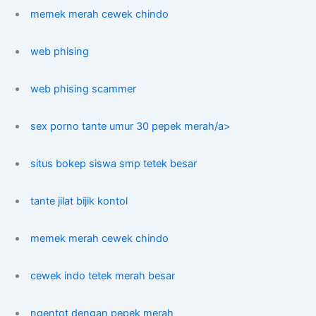
memek merah cewek chindo
web phising
web phising scammer
sex porno tante umur 30 pepek merah/a>
situs bokep siswa smp tetek besar
tante jilat bijik kontol
memek merah cewek chindo
cewek indo tetek merah besar
ngentot dengan pepek merah