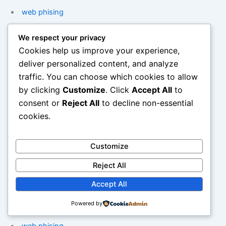
web phising
We respect your privacy
web phising
Cookies help us improve your experience,
deliver personalized content, and analyze
web phising scammer
traffic. You can choose which cookies to allow
by clicking
Customize
. Click
Accept All
to
sex porno tante umur 30 pepek merah/a>
consent or
Reject All
to decline non-essential
cookies.
situs bokep siswa smp tetek besar
tante jilat bijik kontol
Customize
Reject All
memek merah cewek chindo
Accept All
cewek indo tetek merah besar
Powered by
web phising