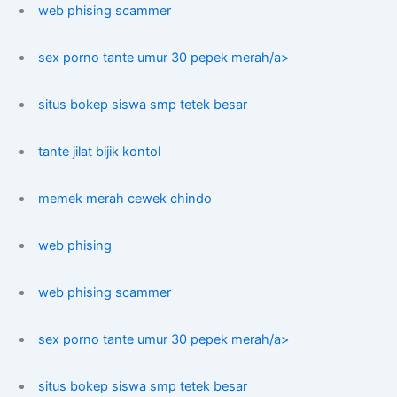
web phising scammer
sex porno tante umur 30 pepek merah/a>
situs bokep siswa smp tetek besar
tante jilat bijik kontol
memek merah cewek chindo
web phising
web phising scammer
sex porno tante umur 30 pepek merah/a>
situs bokep siswa smp tetek besar