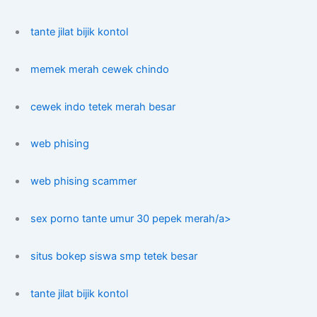
tante jilat bijik kontol
memek merah cewek chindo
cewek indo tetek merah besar
web phising
web phising scammer
sex porno tante umur 30 pepek merah/a>
situs bokep siswa smp tetek besar
tante jilat bijik kontol