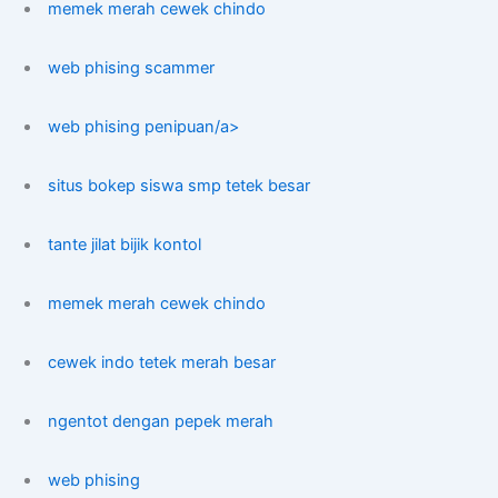
memek merah cewek chindo
web phising scammer
web phising penipuan/a>
situs bokep siswa smp tetek besar
tante jilat bijik kontol
memek merah cewek chindo
cewek indo tetek merah besar
ngentot dengan pepek merah
web phising