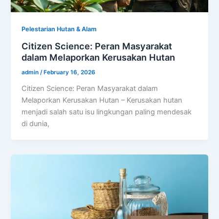
Pelestarian Hutan & Alam
Citizen Science: Peran Masyarakat
dalam Melaporkan Kerusakan Hutan
admin
/
February 16, 2026
Citizen Science: Peran Masyarakat dalam
Melaporkan Kerusakan Hutan – Kerusakan hutan
menjadi salah satu isu lingkungan paling mendesak
di dunia,