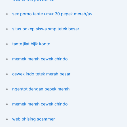
sex porno tante umur 30 pepek merah/a>
situs bokep siswa smp tetek besar
tante jilat bijik kontol
memek merah cewek chindo
cewek indo tetek merah besar
ngentot dengan pepek merah
memek merah cewek chindo
web phising scammer