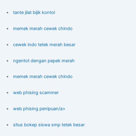
tante jilat bijik kontol
memek merah cewek chindo
cewek indo tetek merah besar
ngentot dengan pepek merah
memek merah cewek chindo
web phising scammer
web phising penipuan/a>
situs bokep siswa smp tetek besar