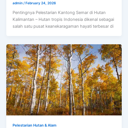
admin
/
February 24, 2026
Pentingnya Pelestarian Kantong Semar di Hutan
Kalimantan – Hutan tropis Indonesia dikenal sebagai
salah satu pusat keanekaragaman hayati terbesar di
Pelestarian Hutan & Alam