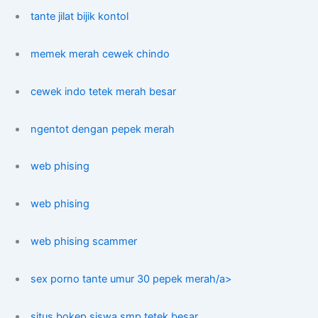
tante jilat bijik kontol
memek merah cewek chindo
cewek indo tetek merah besar
ngentot dengan pepek merah
web phising
web phising
web phising scammer
sex porno tante umur 30 pepek merah/a>
situs bokep siswa smp tetek besar