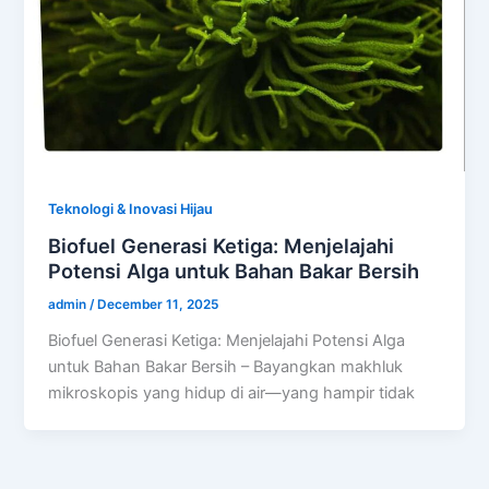
Teknologi & Inovasi Hijau
Biofuel Generasi Ketiga: Menjelajahi
Potensi Alga untuk Bahan Bakar Bersih
admin
/
December 11, 2025
Biofuel Generasi Ketiga: Menjelajahi Potensi Alga
untuk Bahan Bakar Bersih – Bayangkan makhluk
mikroskopis yang hidup di air—yang hampir tidak