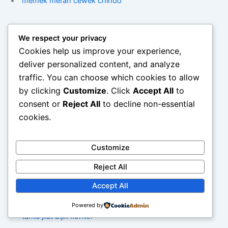
memek merah cewek chindo
cewek indo tetek merah besar
We respect your privacy
Cookies help us improve your experience,
ngentot dengan pepek merah
deliver personalized content, and analyze
traffic. You can choose which cookies to allow
web phising
by clicking
Customize
. Click
Accept All
to
consent or
Reject All
to decline non-essential
web phising
cookies.
web phising scammer
Customize
sex porno tante umur 30 pepek merah/a>
Reject All
Accept All
situs bokep siswa smp tetek besar
Powered by
tante jilat bijik kontol