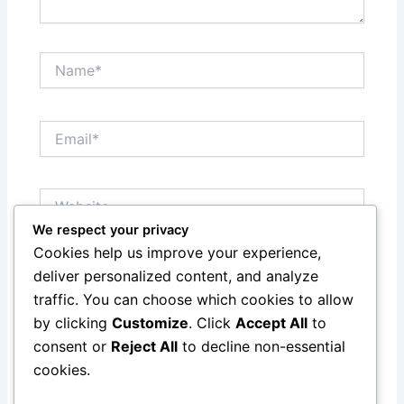
Name*
Email*
Website
We respect your privacy
Cookies help us improve your experience,
Save my name, email, and website in this browser
deliver personalized content, and analyze
for the next time I comment.
traffic. You can choose which cookies to allow
by clicking
Customize
. Click
Accept All
to
consent or
Reject All
to decline non-essential
cookies.