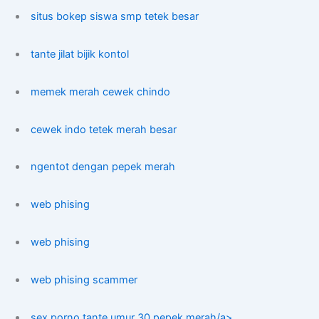
situs bokep siswa smp tetek besar
tante jilat bijik kontol
memek merah cewek chindo
cewek indo tetek merah besar
ngentot dengan pepek merah
web phising
web phising
web phising scammer
sex porno tante umur 30 pepek merah/a>