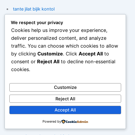
tante jilat bijik kontol
We respect your privacy
memek merah cewek chindo
Cookies help us improve your experience,
deliver personalized content, and analyze
cewek indo tetek merah besar
traffic. You can choose which cookies to allow
by clicking
Customize
. Click
Accept All
to
web phising
consent or
Reject All
to decline non-essential
cookies.
web phising scammer
Customize
sex porno tante umur 30 pepek merah/a>
Reject All
situs bokep siswa smp tetek besar
Accept All
tante jilat bijik kontol
Powered by